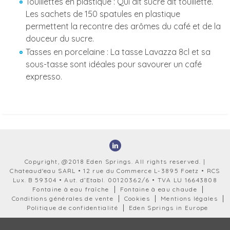
Touillettes en plastique : Qui dit sucre dit touillette.
Les sachets de 150 spatules en plastique
permettent la recontre des arômes du café et de la
douceur du sucre.
Tasses en porcelaine : La tasse Lavazza 8cl et sa
sous-tasse sont idéales pour savourer un café
expresso.
Copyright, @2018 Eden Springs. All rights reserved. |
Chateaud'eau SARL • 12 rue du Commerce L-3895 Foetz • RCS
Lux. B 59304 • Aut. d’Etabl. 00120362/6 • TVA LU 16643808
Fontaine à eau fraîche
Fontaine à eau chaude
Conditions générales de vente
Cookies
Mentions légales
Politique de confidentialité
Eden Springs in Europe