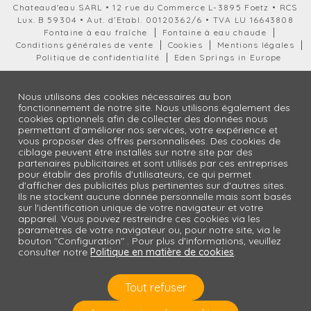
Chateaud'eau SARL • 12 rue du Commerce L-3895 Foetz • RCS
Lux. B 59304 • Aut. d’Etabl. 00120362/6 • TVA LU 16643808
Fontaine à eau fraîche
Fontaine à eau chaude
Conditions générales de vente
Cookies
Mentions légales
Politique de confidentialité
Eden Springs in Europe
Nous utilisons des cookies nécessaires au bon
fonctionnement de notre site. Nous utilisons également des
cookies optionnels afin de collecter des données nous
permettant d'améliorer nos services, votre expérience et
vous proposer des offres personnalisées. Des cookies de
ciblage peuvent être installés sur notre site par des
partenaires publicitaires et sont utilisés par ces entreprises
pour établir des profils d'utilisateurs, ce qui permet
d'afficher des publicités plus pertinentes sur d'autres sites.
Ils ne stockent aucune donnée personnelle mais sont basés
sur l'identification unique de votre navigateur et votre
appareil. Vous pouvez restreindre ces cookies via les
paramètres de votre navigateur ou, pour notre site, via le
bouton "Configuration" . Pour plus d'informations, veuillez
consulter notre
Politique en matière de cookies
.
Tout refuser