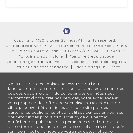
Copyright, @2018 Eden Springs. All rights reserved. |
Chateaud'eau SARL • 12 rue du Commerce L-3895 Foetz • RCS
Lux. B 59304 • Aut. d’Etabl. 00120362/6 • TVA LU 16643808
Fontaine à eau fraîche
Fontaine à eau chaude
Conditions générales de vente
Cookies
Mentions légales
Politique de confidentialité
Eden Springs in Europe
Nous utilisons des cookies nécessaires au bon
fonctionnement de notre site. Nous utilisons également des
cookies optionnels afin de collecter des données nous
permettant d'améliorer nos services, votre expérience et
vous proposer des offres personnalisées. Des cookies de
ciblage peuvent être installés sur notre site par des
partenaires publicitaires et sont utilisés par ces entreprises
pour établir des profils d'utilisateurs, ce qui permet
d'afficher des publicités plus pertinentes sur d'autres sites.
Ils ne stockent aucune donnée personnelle mais sont basés
sur l'identification unique de votre navigateur et votre