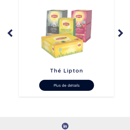


Thé Lipton
Plus de détails